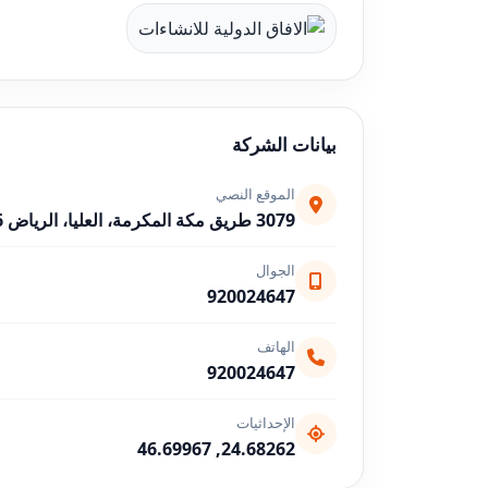
بيانات الشركة
الموقع النصي
3079 طريق مكة المكرمة، العليا، الرياض 12611 9536، السعودية
الجوال
920024647
الهاتف
920024647
الإحداثيات
24.68262, 46.69967