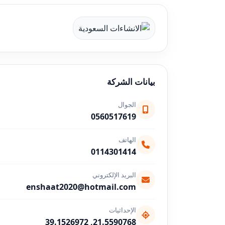
بيانات الشركة
الجوال
0560517619
الهاتف
0114301414
البريد الإلكتروني
enshaat2020@hotmail.com
الإحداثيات
21.5590768, 39.1526972