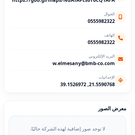
https://goo.gl/maps/NGATAPcs6Y6CQ1AFA
الجوال
0555982322
الهاتف
0555982322
البريد الإلكتروني
w.elmesany@bmb-co.com
الإحداثيات
21.5590768, 39.1526972
معرض الصور
لا توجد صور إضافية لهذه الشركة حاليًا.