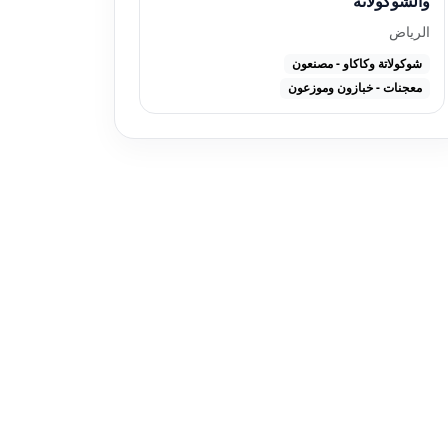
والشوكولاتة
الرياض
شوكولاتة وكاكاو - مصنعون
معجنات - خبازون وموزعون