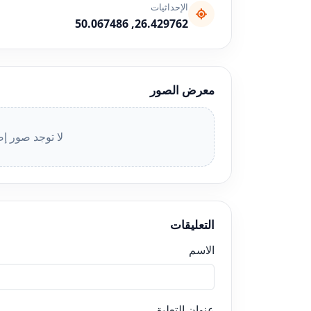
الإحداثيات
26.429762, 50.067486
معرض الصور
لا توجد صور إض
التعليقات
الاسم
عنوان التعليق