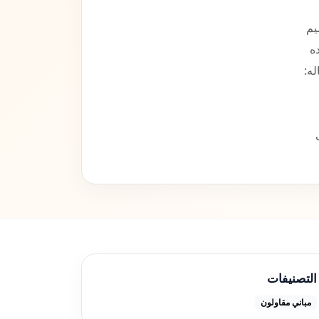
 والصيانة والنظافة. 5/ التصاميم
ده
له:
التصنيفات
مباني مقاولون