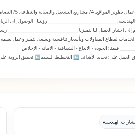
خدماتنا: 1/ ادارة المشاريع. 2/ تشييد المباني. 3/ أعمال تطوير المواقع. 4/ مشاريع التشغيل
يم الداخلية. 7/ الاستشارات الهندسيه. ________________________________ رؤيتنا : الوصول إلى الريا
لى اختيار العميل لنا لتميزنا _________________________________ رسا
 الخدمات لقطاع المقاولات وبأسعار تنافسية ونسعى لتميز وعمل بصمه
___ قيمنا: الجوده - الابداع - الشفافية - الامانه - الإخلاص
ق العمل على: تحديد الأهداف ⬅️ التخطيط السليم⬅️ تحقيق الرؤية على