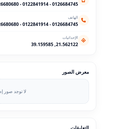
26680680
-
0122841914
-
0126684745
الهاتف
26680680
-
0122841914
-
0126684745
الإحداثيات
21.562122, 39.159585
معرض الصور
لا توجد صور إض
التعليقات