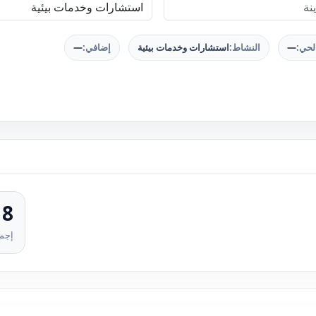
لحي:
—
النشاط:
استشارات وخدمات بيئية
إضافي:
—
18
إجما