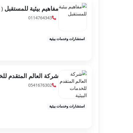
مفاهيم بيئية للمستقبل
( 4,880.46 كم 
0114764343
استشارات وخدمات بيئية
شركة العالم المتقدم للخ
0541676302
استشارات وخدمات بيئية