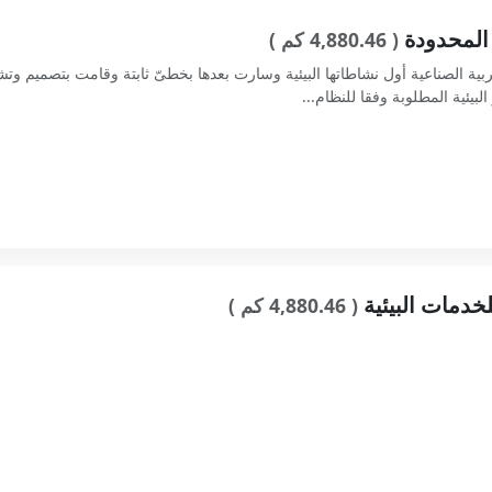
 المحدودة
( 4,880.46 كم )
١٩٩٩ م بدأت فيل العربية الصناعية أول نشاطاتها البيئية وسارت بعدها بخطىّ ثابتة وقامت
البيئية المطلوبة وفقا للنظام...
خدمات البيئية
( 4,880.46 كم )