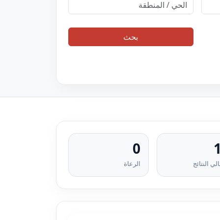
بحث
0
لي النتائج
الرعاة