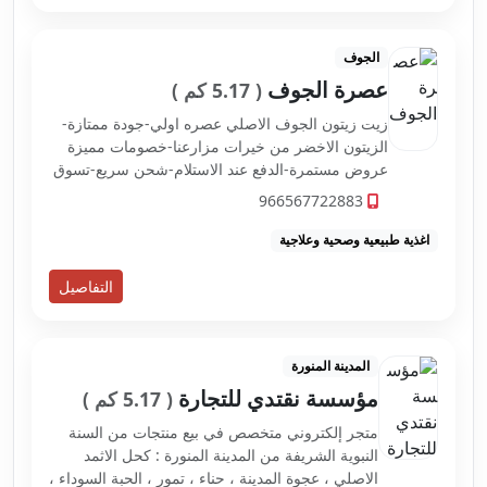
الجوف
عصرة الجوف
( 5.17 كم )
زيت زيتون الجوف الاصلي عصره اولي-جودة ممتازة-
الزيتون الاخضر من خيرات مزارعنا-خصومات مميزة
عروض مستمرة-الدفع عند الاستلام-شحن سريع-تسوق
اونلاين من عصرة الجوف
966567722883
اغذية طبيعية وصحية وعلاجية
التفاصيل
المدينة المنورة
مؤسسة نقتدي للتجارة
( 5.17 كم )
متجر إلكتروني متخصص في بيع منتجات من السنة
النبوية الشريفة من المدينة المنورة : كحل الاثمد
الاصلي ، عجوة المدينة ، حناء ، تمور ، الحبة السوداء ،