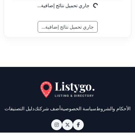
جدة
الشركة السعودية لمنتجات الالبان
والأغذية (سدافكو)
( 8.30 كم )
5135 طريق الملك عبدالله، حي الشرفية، جدة
22234 8665، السعودية
0126361440,0126368727
اغذية طبيعية وصحية وعلاجية
التفاصيل
جدة
دايت سنتر
( 8.69 كم )
6833 طريق الكورنيش، حي الحمراء، جدة
23212 2856، السعودية
0122630856