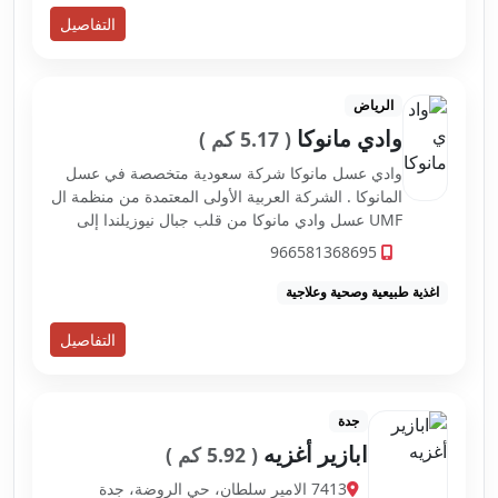
التفاصيل
الرياض
وادي مانوكا
( 5.17 كم )
وادي عسل مانوكا شركة سعودية متخصصة في عسل
المانوكا . الشركة العربية الأولى المعتمدة من منظمة ال
UMF عسل وادي مانوكا من قلب جبال نيوزيلندا إلى
باب بيتك
966581368695
اغذية طبيعية وصحية وعلاجية
التفاصيل
جدة
ابازير أغزيه
( 5.92 كم )
7413 الامير سلطان، حي الروضة، جدة