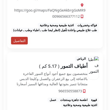
السواك ، القسط الهندي ، عسل ، التلبينة ، الزنجبيل
https://goo.gl/maps/FaQNgGeAkbrgGoMR9
00966566377112
فواكه وخضروات
اغذية طبيعية وصحية وعلاجية
طب علاج طبيعي واعادة تأهيل (انظر ايضا طب ـ اطباء وطب ـ عيادات)
التفاصيل
الرياض
أطياف التمور
( 5.17 كم )
متخصصون ببيع جميع أجود أنواع التمور الفاخرة
بالاضافة إلى بيع الزعفران والعسل وكليجا الدبس
منتجاتنا تتميز بجودتها العالية ومذاقها المميز أسعارنا
تنافسية تناسب الجميع.
966550558873
قهوة
اطعمة جاهزة ومنتجات
عسل
اغذية طبيعية وصحية وعلاجية