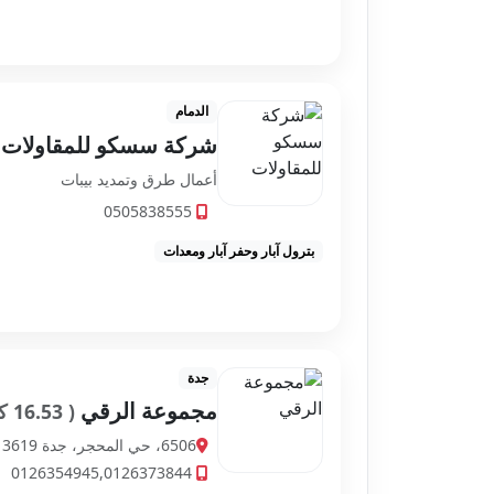
الدمام
شركة سسكو للمقاولات
أعمال طرق وتمديد بيبات
0505838555
بترول آبار وحفر آبار ومعدات
جدة
مجموعة الرقي
( 16.53 كم )
6506، حي المحجر، جدة 22412 3619، السعودية
0126354945,0126373844