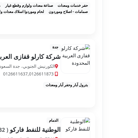
حفر خدمات ومعدات
صناعة معدات ولوازم وقطع غيار
م
صمامات - اصلاح وموردون
لحام وموردوا اسلاك معدات ول
جدة
شركة كارلو قفازى العرب
الكورنيش الجنوبي، جدة السعود
0126611637,0126611873
بترول آبار وحفر آبار ومعدات
الدمام
الوطنية للنفط فاركو
( 1,211.32 كم )