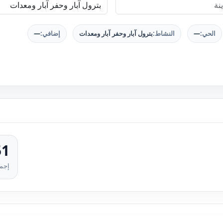
الحي:
—
النشاط:
بترول آبار وحفر آبار ومعدات
إضافي:
—
51
إجما