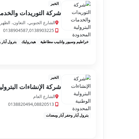
الخبر
شركة التوريدات والخدما
الشارع الجنوبي، التعاون، الظهران 34644، السع
0138904587,0138903225
خراطيم وسيور وانابيب مطاطية
هيدروليك
بترول آبار 
الخبر
شركة الإنشاءات البترولي
الشارع العام
0138820494,08820513
بترول آبار وحفر آبار ومعدات