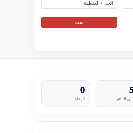
بحث
0
لي النتائج
الرعاة