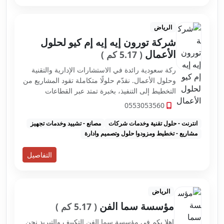
الرياض
شركة تورون إيه إيه إم كيو لحلول
الأعمال
( 5.17 كم )
ركة سعودية رائدة في الاستشارات الإدارية والتقنية
وحلول الأعمال. نقدّم حلولًا متكاملة تقود المشاريع من
التخطيط إلى التنفيذ، بخبرة تمتد عبر القطاعات
الحكومية والخاصة، وبأعلى درجات الكفاءة والالتزام.
0553053560
تأسست تورون لحلول ال...
انترنت - حلول تقنية وخدمات شركات
مصانع - تشييد وخدمات تجهيز
مشاريع - تخطيط ومزودوا حلول وتصميم وادارة
التفاصيل
الرياض
مؤسسة سما الفن
( 5.17 كم )
اهلا بكم في مؤسسة سما الفن التكييف والتبريد نحن