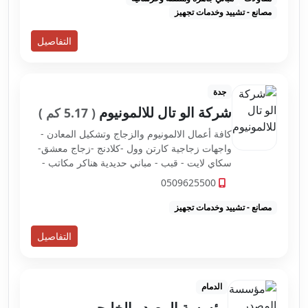
مصانع - تشييد وخدمات تجهيز
التفاصيل
جدة
شركة الو تال للالمونيوم
( 5.17 كم )
كافة أعمال الالمونيوم والزجاج وتشكيل المعادن -
واجهات زجاجية كارتن وول -كلادنج -زجاج معشق-
سكاي لايت - قبب - مباني حديدية هناكر مكاتب -
نوافذ ابواب
0509625500
مصانع - تشييد وخدمات تجهيز
التفاصيل
الدمام
مؤسسة المصدر الخليجي