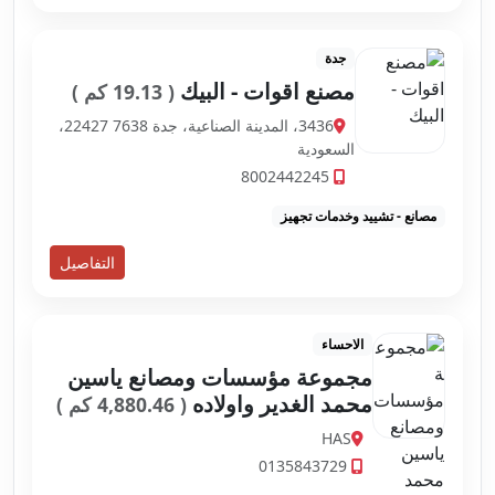
جدة
مصنع اقوات - البيك
( 19.13 كم )
3436، المدينة الصناعية، جدة 22427 7638،
السعودية
8002442245
مصانع - تشييد وخدمات تجهيز
التفاصيل
الاحساء
مجموعة مؤسسات ومصانع ياسين
محمد الغدير واولاده
( 4,880.46 كم )
HAS
0135843729