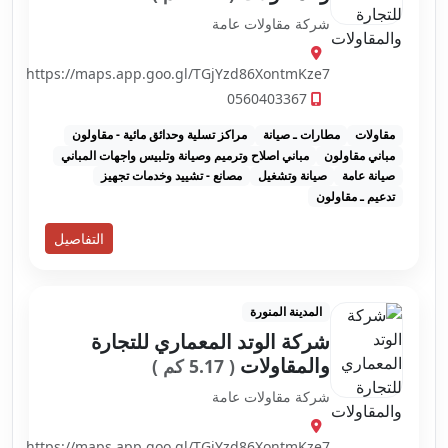
شركة مقاولات عامة
https://maps.app.goo.gl/TGjYzd86XontmKze7
0560403367
مقاولات
مطارات ـ صيانة
مراكز تسلية وحدائق مائية - مقاولون
مباني مقاولون
مباني اصلاح وترميم وصيانة وتلبيس واجهات المباني
صيانة عامة
صيانة وتشغيل
مصانع - تشييد وخدمات تجهيز
تدعيم ـ مقاولون
التفاصيل
المدينة المنورة
شركة الوتد المعماري للتجارة
والمقاولات
( 5.17 كم )
شركة مقاولات عامة
https://maps.app.goo.gl/TGjYzd86XontmKze7