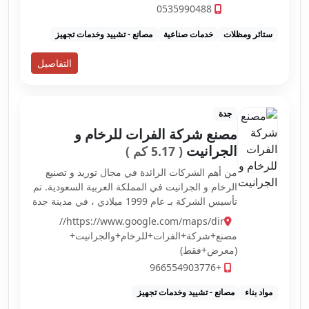
عشب جداري وارضي الشبوك الزراعيه والحكوميه
0535990488
للاستفسار والتواصل 0535990477 –
0535990488 نتواجد ب...
ستائر ومظلات
خدمات صناعية
مصانع - تشييد وخدمات تجهيز
التفاصيل
جدة
مصنع شركة الفرات للرخام و
الجرانيت
( 5.17 كم )
من أهم الشركات الرائدة في مجال توريد و تصنيع
الرخام و الجرانيت في المملكة العربية السعودية. تم
تأسيس الشركة بـ عام 1999 ميلادي ، في مدينة جدة
بهدف توفير كافة أنواع الرخام و الجرانيت بجودة
https://www.google.com/maps/dir//
عالية و بأسعار منافسة لتلبية اح...
مصنع+شركة+الفرات+للرخام+والجرانيت+
(معرض+فقط)
+966554903776
مواد بناء
مصانع - تشييد وخدمات تجهيز