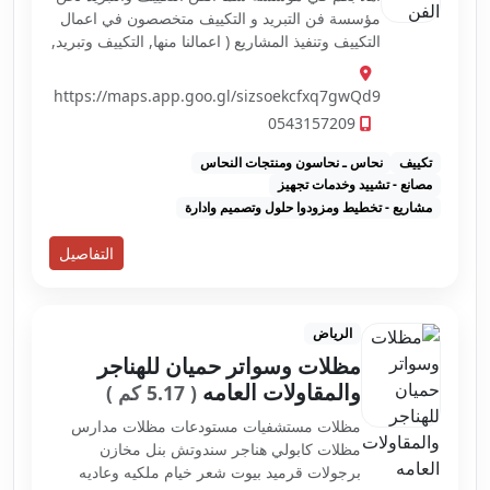
مؤسسة فن التبريد و التكييف متخصصون في اعمال
التكييف وتنفيذ المشاريع ( اعمالنا منها, التكييف وتبريد,
واعمال تنظييف المكييفات ,وتوريد وتركيب دكتات ,
واعمال الفريون, واعمال تر...
https://maps.app.goo.gl/sizsoekcfxq7gwQd9
0543157209
تكييف
نحاس ـ نحاسون ومنتجات النحاس
مصانع - تشييد وخدمات تجهيز
مشاريع - تخطيط ومزودوا حلول وتصميم وادارة
التفاصيل
الرياض
مظلات وسواتر حميان للهناجر
والمقاولات العامه
( 5.17 كم )
مظلات مستشفيات مستودعات مظلات مدارس
مظلات كابولي هناجر سندوتش بنل مخازن
برجولات قرميد بيوت شعر خيام ملكيه وعاديه