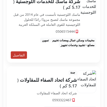
شركة ماسك للخدمات اللوجستية
(
5.17 كم )
ماسك اللوجستية تأسست في عام 2014 من قبل
مجموعة ماسك لتصبح مزودًا رائدًا للحلول
اللوجيستية للقوى العاملة في المملكة العربية
السعودية ، متخصصة في تطوير وتشغيل سكن
0506515444
القوى العاملة ، وخدمات التموين والمصانع الجاهزة
والمستودعات...
مخيمات وسكن عمال ومعدات تخييم
تموين
مصانع - تشييد وخدمات تجهيز
التفاصيل
جدة
شركة اتحاد الصفاء للمقاولات
(
5.17 كم )
شركة اتحاد الصفاء للمقاولات
0593322467