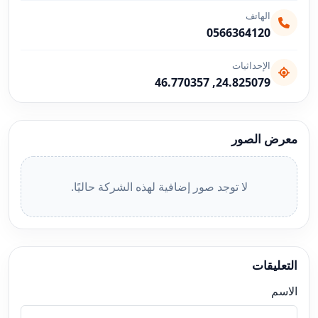
الهاتف
0566364120
الإحداثيات
24.825079, 46.770357
معرض الصور
لا توجد صور إضافية لهذه الشركة حاليًا.
التعليقات
الاسم