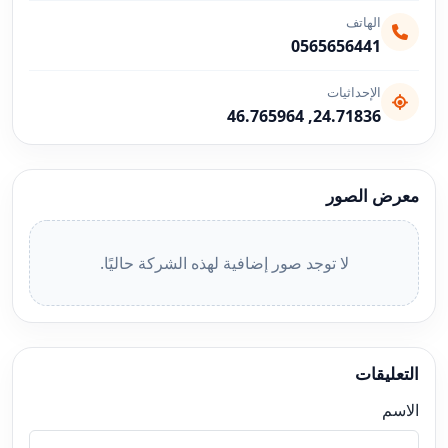
الهاتف
0565656441
الإحداثيات
24.71836, 46.765964
معرض الصور
لا توجد صور إضافية لهذه الشركة حاليًا.
التعليقات
الاسم