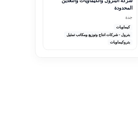
شركة البترول والكيماويات والتعدين
المحدودة
جدة
كيماويات
بترول - شركات انتاج وتوزيع ومكاتب تمثيل
بتروكيماويات