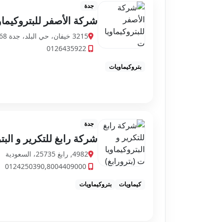
جدة
شركة الأصفر للبتروكيما
3215 خيفان، حي البلد، جدة 22236 7368، السعودية
0126435922
بتروكيماويات
جدة
شركة رابغ للتكرير و البت
4982, رابغ 25735، السعودية
0124250390,8004409000
كيماويات
بتروكيماويات