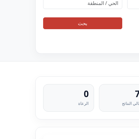
بحث
0
لي النتائج
الرعاة