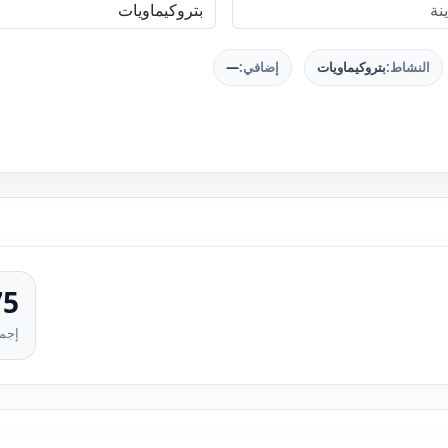
النشاط:
بتروكيماويات
إضافي:
—
75
إجما