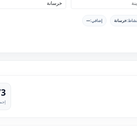
نشاط:
خرسانة
إضافي:
—
73
إجما