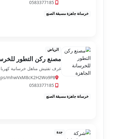
0583377185
خرسانة جاهزة مسبقة الصنع
الرياض
مصنع ركن التطور للخرسا
غرف تفتيش مناهل خرسانية كهربا
/maps/mhwVxM8cK2H2Wo9P8
0583377185
خرسانة جاهزة مسبقة الصنع
جدة