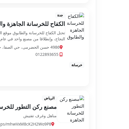
جدة
الكفاح للخرسانة الجاهزة وا
تحتل الكفاح للخرسانة والطابوق موقع ال
النجاح، وإنطلاقا من مصنع واحد في عام 1977م وصولا إلى أكثر من 27 مص...
4986 حسن الحضرمى، حي الصفا، جدة 23453 7141، السعودية
0122893655
خرسانة
الرياض
مصنع ركن التطور للخرسا
مناهل وغرف تفتيش
/maps/mhwVxM8cK2H2Wo9P8