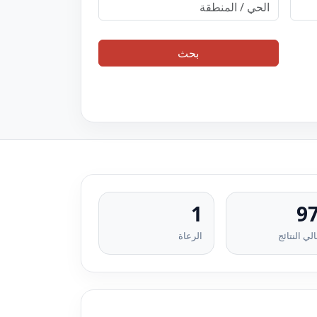
بحث
1
9
لي النتائج
الرعاة