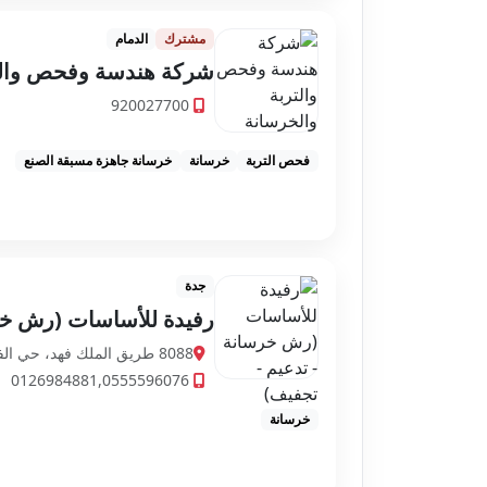
مشترك
الدمام
شركة هندسة وفحص والت
920027700
فحص التربة
خرسانة
خرسانة جاهزة مسبقة الصنع
جدة
رفيدة للأساسات (رش خر
8088 طريق الملك فهد، حي الفيصلية، جدة 23442 3465، السعودية
0126984881,0555596076
خرسانة