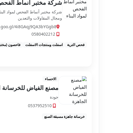
شركة مختبر انماط الفحص ل
شركة مختبر أنماط الفحص لمواد الب
ومجال المقاولات والتعدين
p.goo.gl/4i8GAqj9QA3bYGgb8
0580402212
فحص التربة
اسفلت ومنتجات الاسفلت
فاحصون (مختب
الاحساء
مصنع الفياض للخرسانة 
جودة
0537952510
خرسانة جاهزة مسبقة الصنع