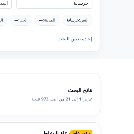
النص:
خرسانة
المدينة:
—
الحي:
—
ال
إعادة تعيين البحث
نتائج البحث
عرض
1
إلى
21
من أصل
973
نتيجة
رعاة النشاط
راعي نشاط