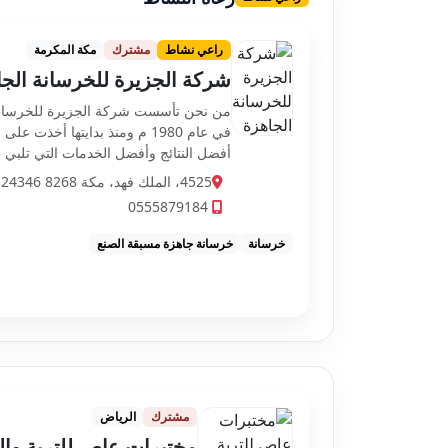
راعي نشاط
مشترك
مكة المكرمة
شركة الجزيرة للخرسانة الج
من نحن تأسست شركة الجزيرة للخرس
في عام 1980 م ومنذ بدايتها أخذ
أفضل النتائج وأفضل الخدمات التي تلبي
افضل 3 شركاة الخرسانة الج...
4525، الملك فهد، مكة 24346 8268، السعودية
0555879184
خرسانة
خرسانة جاهزة مسبقة الصنع
مشترك
الرياض
مختبرات عاص للتربة وا