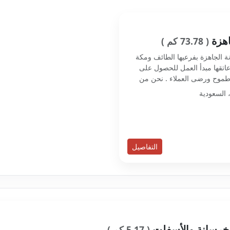
اهزة
( 73.78 كم )
انة الجاهزة بفرعيها الطائف ومكة
ت على عاتقها مبدأ العمل للحصول على
 طموح ورضى العملاء . نحن من
التفاصيل
لخرسانة والأسفلت
( 5.17 كم )