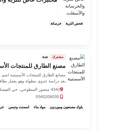
فحص التربة
خرسانة
مشترك
جدة
مصنع الطارق للمنتجات الأس
مصانع الطارق للمنتجات الأسمنتية اسم 
بعد دراسة جدوى مطولة وهو يعمل بطاقة إ
4342 منصور السطوحي، حي الفيصلية، جدة 23444 6515، السعودية
0560206030
بلوك مصنعون وموردون
مواد بناء
اسمنت وجبس
خرس